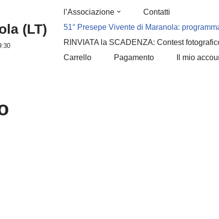
l’Associazione
Contatti
la (LT)
51° Presepe Vivente di Maranola: programm
RINVIATA la SCADENZA: Contest fotografic
9:30
Carrello
Pagamento
Il mio accou
o