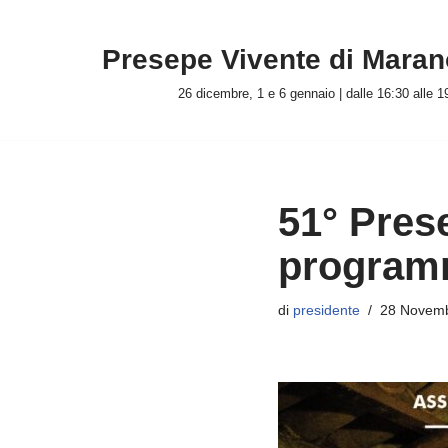
Presepe Vivente di Marano
Vai
al
26 dicembre, 1 e 6 gennaio | dalle 16:30 alle 1
contenuto
51° Pres
program
di
presidente
28 Novem