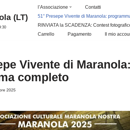
l’Associazione
Contatti
la (LT)
51° Presepe Vivente di Maranola: programm
RINVIATA la SCADENZA: Contest fotografic
9:30
Carrello
Pagamento
Il mio accou
epe Vivente di Maranola
ma completo
bre 2025